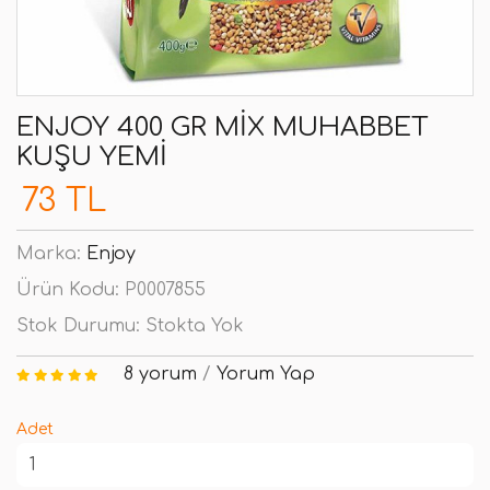
ENJOY 400 GR MIX MUHABBET
KUŞU YEMI
73 TL
Marka:
Enjoy
Ürün Kodu:
P0007855
Stok Durumu:
Stokta Yok
8 yorum
/
Yorum Yap
Adet