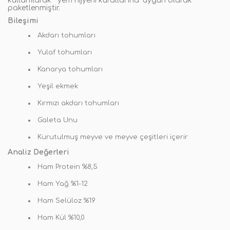
kullanılarak " yem hijyeni kurallarına" uygun olarak
paketlenmiştir.
Bileşimi
Akdarı tohumları
Yulaf tohumları
Kanarya tohumları
Yeşil ekmek
Kırmızı akdarı tohumları
Galeta Unu
Kurutulmuş meyve ve meyve çeşitleri içerir
Analiz Değerleri
Ham Protein %8,5
Ham Yağ %1-12
Ham Selüloz %19
Ham Kül %10,0