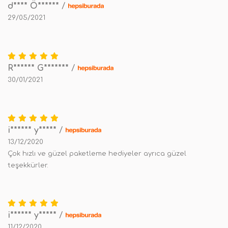
d**** Ö******
/
29/05/2021
R****** G*******
/
30/01/2021
i****** y*****
/
13/12/2020
Çok hızlı ve güzel paketleme hediyeler ayrıca güzel
teşekkürler.
i****** y*****
/
11/12/2020