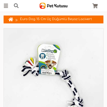
Euro Dog 15 Cm Üç Düğümlü Beyaz Lacivert