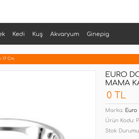
ek
Kedi
Kuş
Akvaryum
Ginepig
ı 17 Cm
EURO DO
MAMA KA
0 TL
Marka:
Euro
Ürün Kodu:
P
Stok Durumu