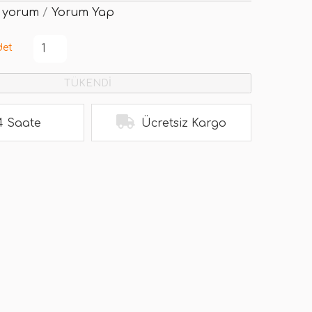
 yorum
/
Yorum Yap
det
TÜKENDİ
4 Saate
Ücretsiz Kargo