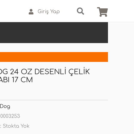
Giriş Yap
G 24 OZ DESENLI ÇELIK
BI 17 CM
 Dog
0003253
:
Stokta Yok