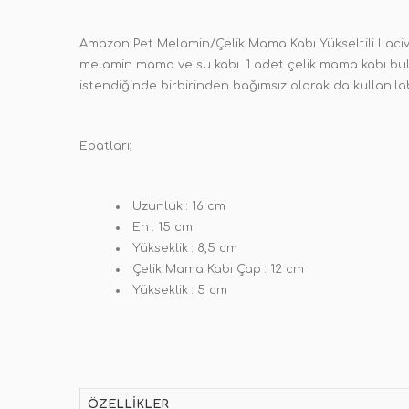
Amazon Pet Melamin/Çelik Mama Kabı Yükseltili Lacive
melamin mama ve su kabı. 1 adet çelik mama kabı bul
istendiğinde birbirinden bağımsız olarak da kullanı
Ebatları;
Uzunluk : 16 cm
En : 15 cm
Yükseklik : 8,5 cm
Çelik Mama Kabı Çap : 12 cm
Yükseklik : 5 cm
ÖZELLIKLER