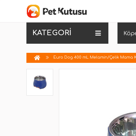
KATEGORİ
Köp
Euro Dog 400 mL Melamin/Çelik Mama Kab