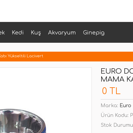
ek
Kedi
Kuş
Akvaryum
Ginepig
ı Yükseltili Lacivert
EURO DO
MAMA KA
0 TL
Marka:
Euro
Ürün Kodu:
P
Stok Durumu