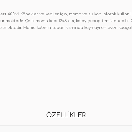
rt 400Ml Köpekler ve kediler için, mama ve su kabı olarak kullanıl
unmaktadır. Çelik mama kabı 12x5 cm, kolay çıkarıp temizlenebili
labilmektedir. Mama kabının taban kısmında kaymayı önleyen kauçuk
ÖZELLIKLER