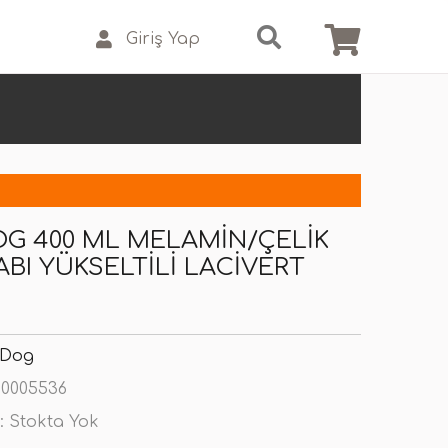
Giriş Yap
G 400 ML MELAMIN/ÇELIK
BI YÜKSELTILI LACIVERT
 Dog
0005536
:
Stokta Yok