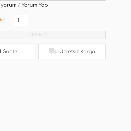
 yorum
/
Yorum Yap
det
TÜKENDİ
4 Saate
Ücretsiz Kargo