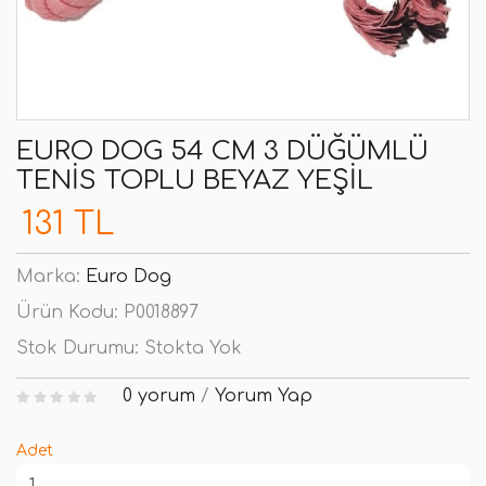
EURO DOG 54 CM 3 DÜĞÜMLÜ
TENIS TOPLU BEYAZ YEŞIL
131 TL
Marka:
Euro Dog
Ürün Kodu:
P0018897
Stok Durumu:
Stokta Yok
0 yorum
/
Yorum Yap
Adet