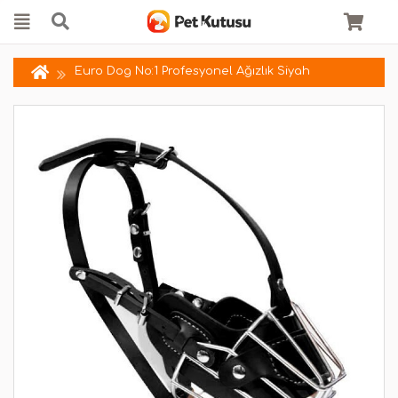
Euro Dog No:1 Profesyonel Ağızlık Siyah