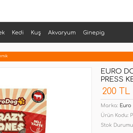
ek
Kedi
Kuş
Akvaryum
Ginepig
emik
EURO DO
PRESS K
200 TL
Marka:
Euro
Ürün Kodu:
P
Stok Durumu