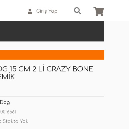
Giriş Yap
G 15 CM 2 LI CRAZY BONE
EMIK
 Dog
0016661
:
Stokta Yok