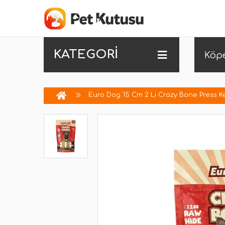
KATEGORİ
Köp
Euro Dog 15 Cm 2 Li Crazy Bone Press K