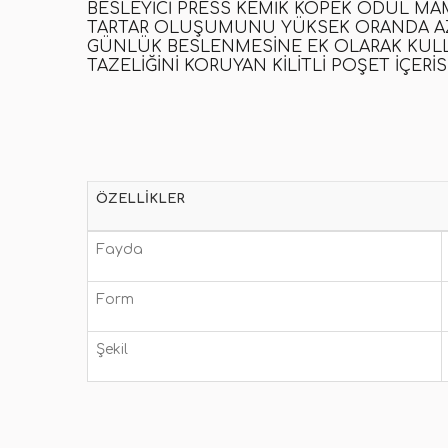
BESLEYICI PRESS KEMIK KÖPEK ÖDÜL MAM
TARTAR OLUŞUMUNU YÜKSEK ORANDA AZAL
GÜNLÜK BESLENMESINE EK OLARAK KULL
TAZELIĞINI KORUYAN KILITLI POŞET IÇERI
ÖZELLIKLER
Fayda
Form
Şekil