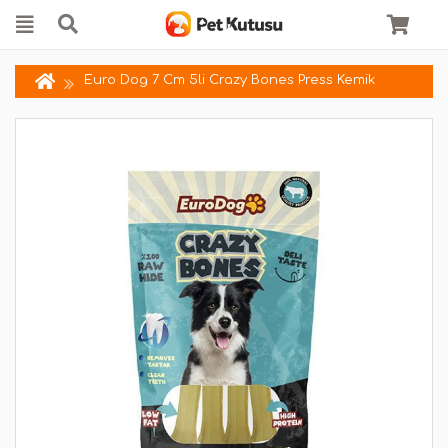
Euro Dog 7 Cm 5li Crazy Bones Press Kemik