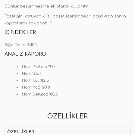
Günlük beslenmesine ek olarak kullanılır.
Tazeliğini koruyan kilitli poşet içerisindedir, açıldıktan sonra
kapatılarak saklanabilir.
İÇINDEKILER
Sığır Derisi %100
ANALIZ RAPORU
Ham Protein %91
Nem %5,7
Ham Kül %2,5
Ham Yağ %0,8
Ham Selüloz %0,5
ÖZELLIKLER
ÖZELLIKLER