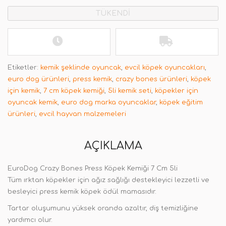
TÜKENDİ
Etiketler:
kemik şeklinde oyuncak
,
evcil köpek oyuncakları
,
euro dog ürünleri
,
press kemik
,
crazy bones ürünleri
,
köpek
için kemik
,
7 cm köpek kemiği
,
5li kemik seti
,
köpekler için
oyuncak kemik
,
euro dog marka oyuncaklar
,
köpek eğitim
ürünleri
,
evcil hayvan malzemeleri
AÇIKLAMA
EuroDog Crazy Bones Press Köpek Kemiği 7 Cm 5li
Tüm ırktan köpekler için ağız sağlığı destekleyici lezzetli ve
besleyici press kemik köpek ödül mamasıdır.
Tartar oluşumunu yüksek oranda azaltır, diş temizliğine
yardımcı olur.