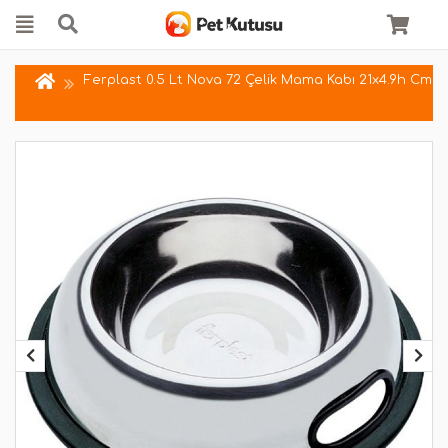
Ferplast 0.5 Lt Nova 72 Çelik Mama Kabı 21x4.9h Cm