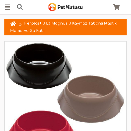
Ferplast 3 Lt Magnus 3 Kaymaz Tabanlı Plastik
Mama Ve Su Kabı