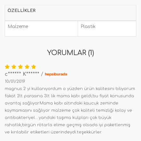
ÖZELLIKLER
Malzeme
Plastik
YORUMLAR (1)
c****** K******
/
10/01/2019
magnus 2 yi kullanıyordum o yüzden ürün kalitesini biliyorum
fakat 2lt parasına 3lt lik mama kabı geldi,bu fiyat konusunda
avantaj sağlıyor.Mama kabı altındaki kaucuk zeminde
kaymamasını sağlıyor malzeme çok kaliteli temizliği kolay ve
antibakteriyel....yandaki taşıma kulpları çok büyük
rahatlık,birgün rötarla elime geçmiş olsada iyi paketlenmiş
ve kırılabilir etiketleri üzerindeydi.teşekkürler.