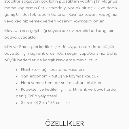
stabilite sağlayan çok kalın plastikten yapılmıştır. Magnus
mama kaplarının üst kısmında yuvarlak bir açıklık ve daha
geniş bir destek tabanı bulunur. Kaymaz taban, köpeğiniz
veya kediniz yemek yerken kasenin kaymasını önler.
Mevcut renk çeşitliliği sayesinde evinizdeki herhangi bir
odaya uyacaklar.
Mini ve Small gibi kediler için de uygun olan daha küçük
boyutlar için üç renk arasından seçim yapabilirsiniz. Daha
büyük bedenler de karışık renklerde mevcuttur.
Plastikten ağır besleme kaseleri
Yan ergonomik tutuş ve kaymaz kauçuk
Hem yemek hem de su ile kullanılabilirler.
Köpekler ve kediler için farklı renk ve boyutlarda
geniş ürün yelpazesi
32,5 x 34,2 xh 10,6 cm - 3 L
ÖZELLIKLER