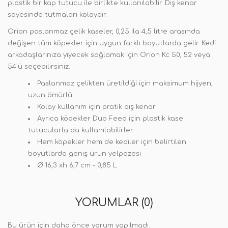
plastik bir kap tutucu ile birlikte kullanılabilir. Dış kenar
sayesinde tutmaları kolaydır.
Orion paslanmaz çelik kaseler, 0,25 ila 4,5 litre arasında
değişen tüm köpekler için uygun farklı boyutlarda gelir. Kedi
arkadaşlarınıza yiyecek sağlamak için Orion Kc 50, 52 veya
54'ü seçebilirsiniz.
Paslanmaz çelikten üretildiği için maksimum hijyen,
uzun ömürlü
Kolay kullanım için pratik dış kenar
Ayrıca köpekler Duo Feed için plastik kase
tutucularla da kullanılabilirler.
Hem köpekler hem de kediler için belirtilen
boyutlarda geniş ürün yelpazesi
Ø 16,3 xh 6,7 cm - 0,85 L
YORUMLAR (0)
Bu ürün için daha önce yorum yapılmadı.