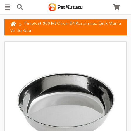
Ferplast 850 Ml Orıon 54 Paslanmaz Çelik Mama
Ve Su Kabı