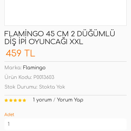
FLAMINGO 45 CM 2 DÜĞÜMLÜ
DIŞ İPI OYUNCAĞI XXL
459 TL
Marka:
Flamingo
Ürün Kodu:
P0013603
Stok Durumu:
Stokta Yok
1 yorum
/
Yorum Yap
Adet