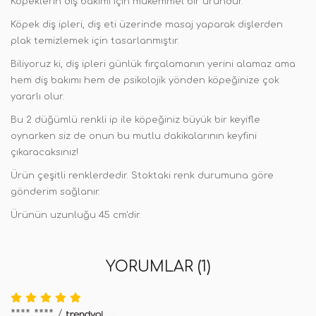
Köpeklerin diş bakımı için mükemmel bir üründür.
Köpek diş ipleri, diş eti üzerinde masaj yaparak dişlerden
plak temizlemek için tasarlanmıştır.
Biliyoruz ki, diş ipleri günlük fırçalamanın yerini alamaz ama
hem diş bakımı hem de psikolojik yönden köpeğinize çok
yararlı olur.
Bu 2 düğümlü renkli ip ile köpeğiniz büyük bir keyifle
oynarken siz de onun bu mutlu dakikalarının keyfini
çıkaracaksınız!
Ürün çeşitli renklerdedir. Stoktaki renk durumuna göre
gönderim sağlanır.
Ürünün uzunluğu 45 cm'dir.
YORUMLAR (1)
**** ****
/