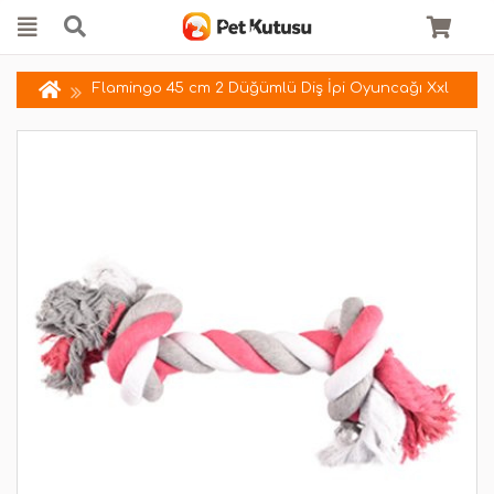
Flamingo 45 cm 2 Düğümlü Diş İpi Oyuncağı Xxl