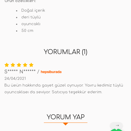
Ürün özellikleri:
Doğal içerik
deri tüylü
oyuncaklı
50 cm
YORUMLAR (1)
S***** N******
/
24/04/2021
Bu üeün hakkında gayet güzel oynuyor. Yavru kedimiz tüylü
oyuncaklaeı da seviyor. Satıcıya teşekkür ederim.
YORUM YAP