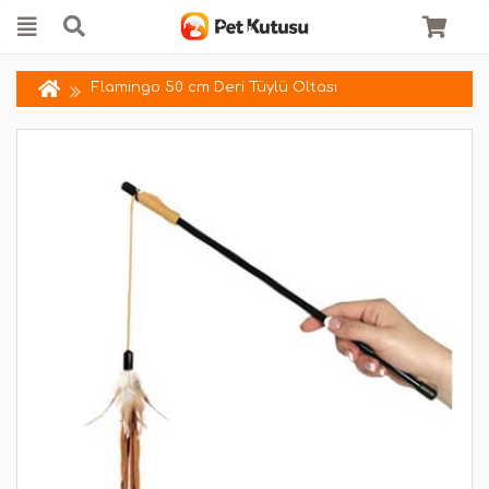
Flamingo 50 cm Deri Tüylü Oltası