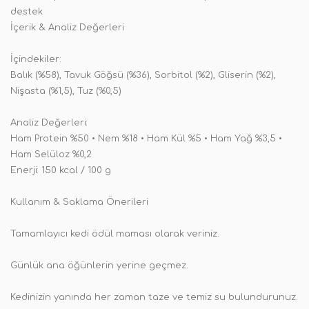
destek
İçerik & Analiz Değerleri
İçindekiler:
Balık (%58), Tavuk Göğsü (%36), Sorbitol (%2), Gliserin (%2),
Nişasta (%1,5), Tuz (%0,5)
Analiz Değerleri:
Ham Protein %50 • Nem %18 • Ham Kül %5 • Ham Yağ %3,5 •
Ham Selüloz %0,2
Enerji: 150 kcal / 100 g
Kullanım & Saklama Önerileri
Tamamlayıcı kedi ödül maması olarak veriniz.
Günlük ana öğünlerin yerine geçmez.
Kedinizin yanında her zaman taze ve temiz su bulundurunuz.