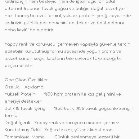
kediniz için hem besleyici hem de iştah açıcı bir ödül
alternatifi sunar. Tavuk göğsü ve balığın doğal lezzetiyle
hazırlanmış bu özel formül, yüksek protein içeriği sayesinde
kedinizin günlük beslenmesini destekler ve ödül anlarını
daha keyifli hale getirir.
Yapay renk ve koruyucu içermeyen yapısıyla güvenle tercih
edilebilir. Kurutulmuş formu sayesinde yoğun aroma ve
lezzet sunar; seçici kedilerin bile severek tüketeceği bir
atıştırmalıktır.
Öne Çıkan Özellikler
Özellik
Açıklama
Yüksek Protein
%50 ham protein ile kas gelişimini ve
enerjiyi destekler
Balık & Tavuk İçeriği
%58 balık, %36 tavuk göğsü ile zengin
formül
Doğal İçerik
Yapay renk ve koruyucu madde içermez
Kurutulmuş Ödül
Yoğun lezzet, yüksek kabul oranı
Tamamlayıcı Mama
Günlük beslenmeye lezzetli bir