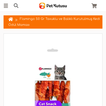
Flamingo 50 Gr Tavuklu ve Balıklı Kurutulmuş Kedi
Ödül Maması