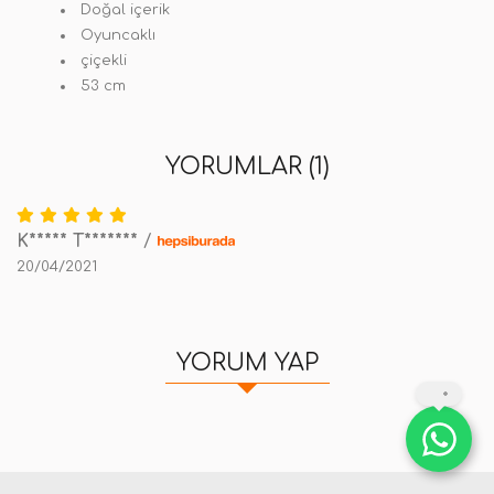
Doğal içerik
Oyuncaklı
çiçekli
53 cm
YORUMLAR (1)
K***** T*******
/
20/04/2021
YORUM YAP