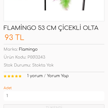
FLAMINGO 53 CM ÇICEKLI OLTA
93 TL
Marka:
Flamingo
Ürün Kodu:
P0013243
Stok Durumu:
Stokta Yok
1 yorum
/
Yorum Yap
Adet
TÜKENDİ