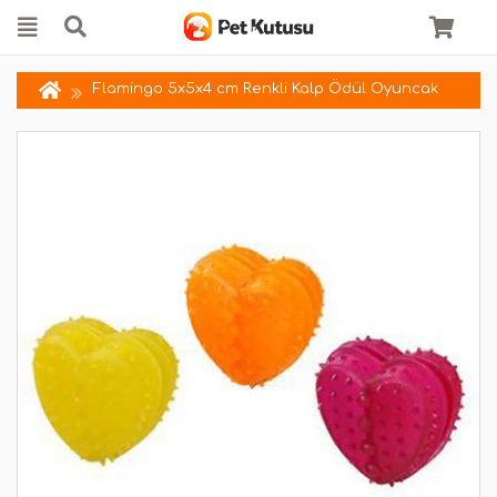
Flamingo 5x5x4 cm Renkli Kalp Ödül Oyuncak