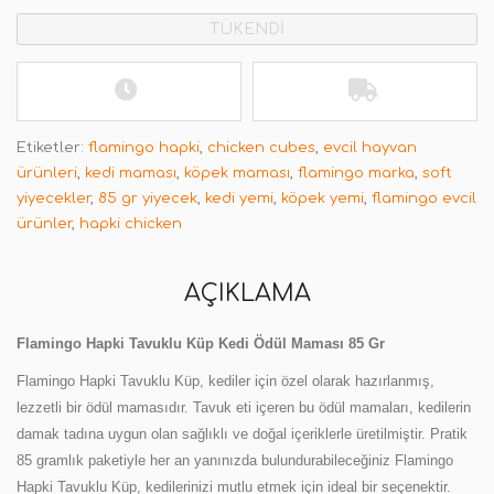
TÜKENDİ
Etiketler:
flamingo hapki
,
chicken cubes
,
evcil hayvan
ürünleri
,
kedi maması
,
köpek maması
,
flamingo marka
,
soft
yiyecekler
,
85 gr yiyecek
,
kedi yemi
,
köpek yemi
,
flamingo evcil
ürünler
,
hapki chicken
AÇIKLAMA
Flamingo Hapki Tavuklu Küp Kedi Ödül Maması 85 Gr
Flamingo Hapki Tavuklu Küp, kediler için özel olarak hazırlanmış,
lezzetli bir ödül mamasıdır. Tavuk eti içeren bu ödül mamaları, kedilerin
damak tadına uygun olan sağlıklı ve doğal içeriklerle üretilmiştir. Pratik
85 gramlık paketiyle her an yanınızda bulundurabileceğiniz Flamingo
Hapki Tavuklu Küp, kedilerinizi mutlu etmek için ideal bir seçenektir.