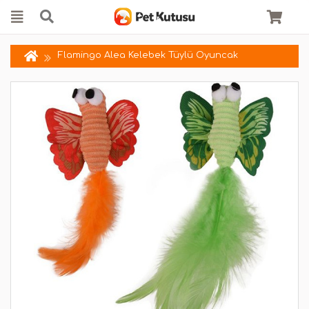
Flamingo Alea Kelebek Tüylü Oyuncak