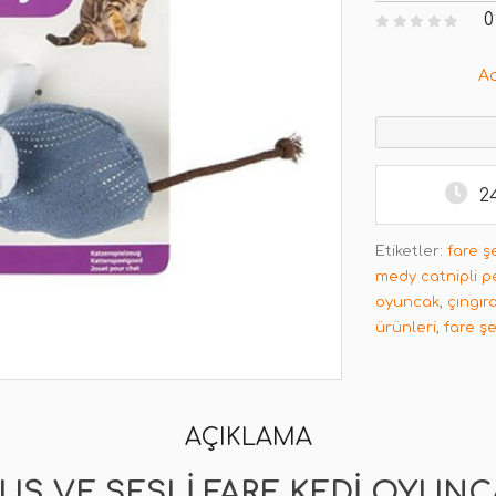
0
A
2
Etiketler:
fare ş
medy catnipli p
oyuncak
,
çıngır
ürünleri
,
fare ş
AÇIKLAMA
UŞ VE SESLI FARE KEDI OYUNC