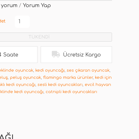
 yorum
/
Yorum Yap
det
TÜKENDİ
4 Saate
Ücretsiz Kargo
eklinde oyuncak
,
kedi oyuncağı
,
ses çıkaran oyuncak
,
eluş
,
peluş oyuncak
,
flamingo marka ürünler
,
kedi için
aklı kedi oyuncağı
,
sesli kedi oyuncakları
,
evcil hayvan
eklinde kedi oyuncağı
,
catnipli kedi oyuncakları
AĞI