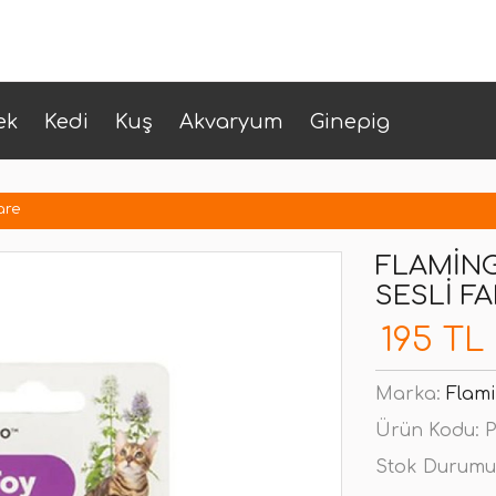
ek
Kedi
Kuş
Akvaryum
Ginepig
are
FLAMING
SESLI F
195 TL
Marka:
Flam
Ürün Kodu:
P
Stok Durumu