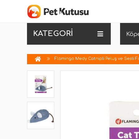
KATEGORİ
Köp
Flamingo Medy Catnipli Peluş ve Sesli F