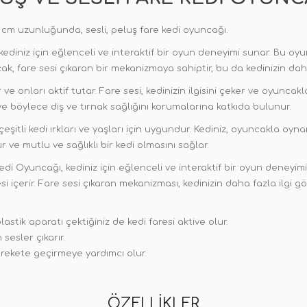
 7 cm uzunluğunda, sesli, peluş fare kedi oyuncağı.
kediniz için eğlenceli ve interaktif bir oyun deneyimi sunar. Bu oy
cak, fare sesi çıkaran bir mekanizmaya sahiptir, bu da kedinizin dah
 ve onları aktif tutar. Fare sesi, kedinizin ilgisini çeker ve oyuncak
ve böylece diş ve tırnak sağlığını korumalarına katkıda bulunur.
eşitli kedi ırkları ve yaşları için uygundur. Kediniz, oyuncakla oyn
 ve mutlu ve sağlıklı bir kedi olmasını sağlar.
edi Oyuncağı, kediniz için eğlenceli ve interaktif bir oyun deneyim
i içerir. Fare sesi çıkaran mekanizması, kedinizin daha fazla ilgi 
stik aparatı çektiğiniz de kedi faresi aktive olur.
 sesler çıkarır.
arekete geçirmeye yardımcı olur.
ÖZELLIKLER