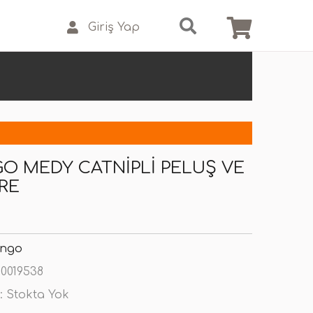
Giriş Yap
O MEDY CATNIPLI PELUŞ VE
ARE
ingo
0019538
:
Stokta Yok