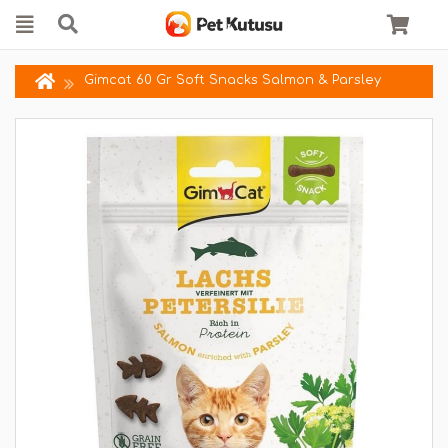
Gimcat 60 Gr Soft Snacks Salmon & Parsley