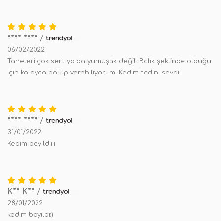
**** ****
/
06/02/2022
Taneleri çok sert ya da yumuşak değil. Balık şeklinde olduğu
için kolayca bölüp verebiliyorum. Kedim tadını sevdi.
**** ****
/
31/01/2022
Kedim bayıldıııı
K** K**
/
28/01/2022
kedim bayıldı:)