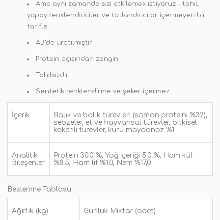
Ama aynı zamanda sizi etkilemek istiyoruz - tahıl,
yapay renklendiriciler ve tatlandırıcılar içermeyen bir
tarifle.
AB'de üretilmiştir
Protein açısından zengin
Tahılsızdır.
Sentetik renklendirme ve şeker içermez.
İçerik
Balık ve balık türevleri (somon proteini %32),
sebzeler, et ve hayvansal türevler, bitkisel
kökenli türevler, kuru maydanoz %1
Analitik
Protein 30.0 %, Yağ içeriği 5.0 %, Ham kül
Bileşenler
%8.5, Ham lif %1.0, Nem %17,0
Beslenme Tablosu
Ağırlık (kg)
Günlük Miktar (adet)