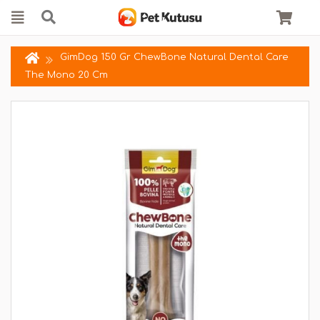
GimDog 150 Gr ChewBone Natural Dental Care
The Mono 20 Cm