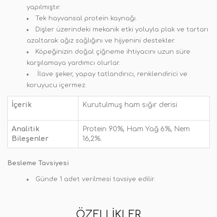
yapılmıştır.
Tek hayvansal protein kaynağı.
Dişler üzerindeki mekanik etki yoluyla plak ve tartarı
azaltarak ağız sağlığını ve hijyenini destekler.
Köpeğinizin doğal çiğneme ihtiyacını uzun süre
karşılamaya yardımcı olurlar.
İlave şeker, yapay tatlandırıcı, renklendirici ve
koruyucu içermez.
İçerik
Kurutulmuş ham sığır derisi
Analitik
Protein 90%, Ham Yağ 6%, Nem
Bileşenler
16,2%.
Besleme Tavsiyesi
Günde 1 adet verilmesi tavsiye edilir.
ÖZELLIKLER