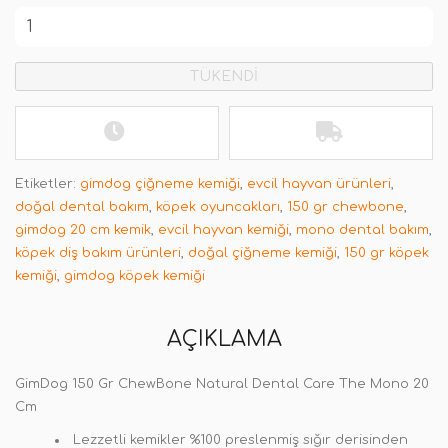
TÜKENDİ
Etiketler:
gimdog çiğneme kemiği
,
evcil hayvan ürünleri
,
doğal dental bakım
,
köpek oyuncakları
,
150 gr chewbone
,
gimdog 20 cm kemik
,
evcil hayvan kemiği
,
mono dental bakım
,
köpek diş bakım ürünleri
,
doğal çiğneme kemiği
,
150 gr köpek
kemiği
,
gimdog köpek kemiği
AÇIKLAMA
GimDog 150 Gr ChewBone Natural Dental Care The Mono 20
Cm
Lezzetli kemikler %100 preslenmiş sığır derisinden