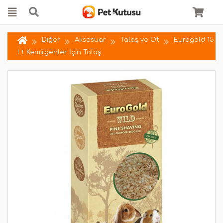
Diğer
Aksesuar
Talaş ve Ot
Eurogold 15
Lt Kemirgenler İçin Talaş