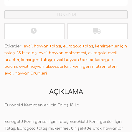
TÜKENDİ
Etiketler:
evcil hayvan talaşı
,
eurogold talaş
,
kemirgenler için
talaş
,
15 lt talaş
,
evcil hayvan malzemesi
,
eurogold evcil
ürünler
,
kemirgen talaşı
,
evcil hayvan bakımı
,
kemirgen
bakımı
,
evcil hayvan aksesuarları
,
kemirgen malzemeleri
,
evcil hayvan ürünleri
AÇIKLAMA
Eurogold Kemirgenler İçin Talaş 15 Lt
Eurogold Kemirgenler İçin Talaş EuroGold Kemirgenler İçin
Talaş. Eurogold talaş mükemmel bir şekilde ufak hayvanlar