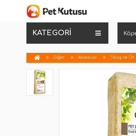
KATEGORİ
Köp
Diğer
Aksesuar
Talaş ve Ot