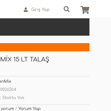
Giriş Yap
MIX 15 LT TALAŞ
enMix
0026204
:
Stokta Yok
 yorum
/
Yorum Yap