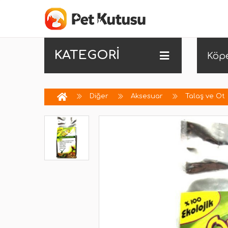
KATEGORİ
Köp
Diğer
Aksesuar
Talaş ve Ot