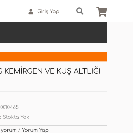
Giriş Yap
G KEMIRGEN VE KUŞ ALTLIĞI
0010465
:
Stokta Yok
 yorum
/
Yorum Yap