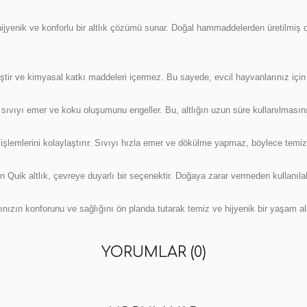
ijyenik ve konforlu bir altlık çözümü sunar. Doğal hammaddelerden üretilmiş ol
ir ve kimyasal katkı maddeleri içermez. Bu sayede, evcil hayvanlarınız için g
 sıvıyı emer ve koku oluşumunu engeller. Bu, altlığın uzun süre kullanılmasını
k işlemlerini kolaylaştırır. Sıvıyı hızla emer ve dökülme yapmaz, böylece temizli
 Quik altlık, çevreye duyarlı bir seçenektir. Doğaya zarar vermeden kullanılabi
nızın konforunu ve sağlığını ön planda tutarak temiz ve hijyenik bir yaşam al
YORUMLAR (0)