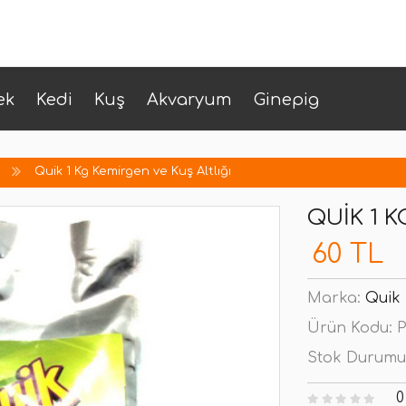
ek
Kedi
Kuş
Akvaryum
Ginepig
Quik 1 Kg Kemirgen ve Kuş Altlığı
QUIK 1 K
60 TL
Marka:
Quik
Ürün Kodu:
P
Stok Durumu
0