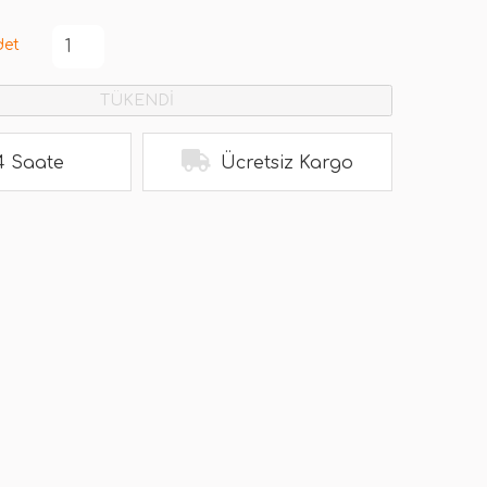
det
TÜKENDİ
4 Saate
Ücretsiz Kargo