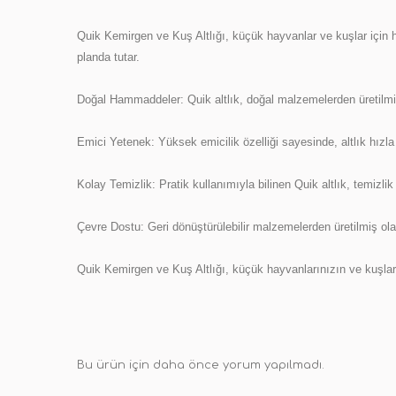
Quik Kemirgen ve Kuş Altlığı, küçük hayvanlar ve kuşlar için h
planda tutar.
Doğal Hammaddeler: Quik altlık, doğal malzemelerden üretilmişt
Emici Yetenek: Yüksek emicilik özelliği sayesinde, altlık hızla
Kolay Temizlik: Pratik kullanımıyla bilinen Quik altlık, temizli
Çevre Dostu: Geri dönüştürülebilir malzemelerden üretilmiş olan
Quik Kemirgen ve Kuş Altlığı, küçük hayvanlarınızın ve kuşları
Bu ürün için daha önce yorum yapılmadı.