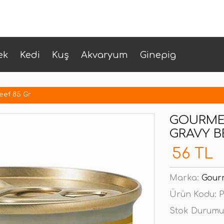
ek
Kedi
Kuş
Akvaryum
Ginepig
eef 85 Gr
GOURMET
GRAVY B
56 TL
Marka:
Gour
Ürün Kodu:
P
Stok Durumu