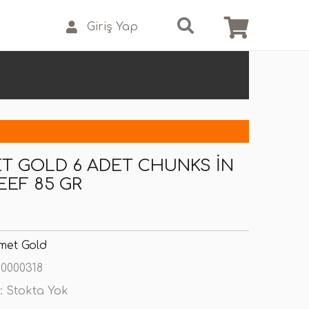
Giriş Yap
 GOLD 6 ADET CHUNKS IN
EEF 85 GR
met Gold
0000318
:
Stokta Yok