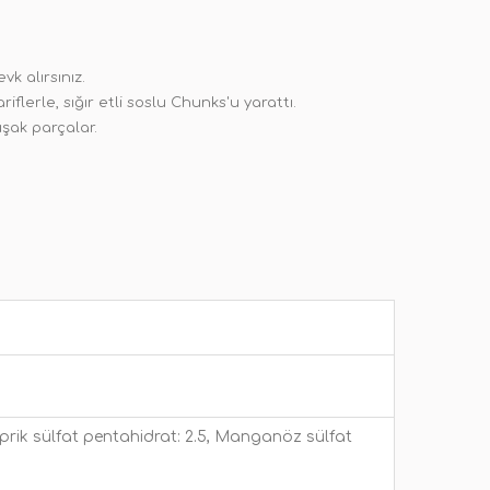
k alırsınız.
iflerle, sığır etli soslu Chunks'u yarattı.
uşak parçalar.
uprik sülfat pentahidrat: 2.5, Manganöz sülfat