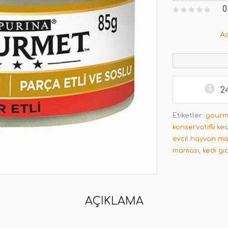
0
A
2
Etiketler:
gourm
konservatifli ke
evcil hayvan m
maması
,
kedi gı
AÇIKLAMA