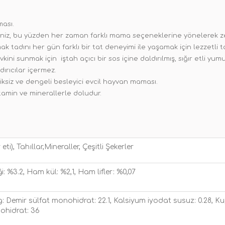
ması.
iniz, bu yüzden her zaman farklı mama seçeneklerine yönelerek zev
tadını her gün farklı bir tat deneyimi ile yaşamak için lezzetli tar
ni sunmak için iştah açıcı bir sos içine daldırılmış, sığır etli yum
dırıcılar içermez.
eksiksiz ve dengeli besleyici evcil hayvan maması.
vitamin ve minerallerle doludur.
i), Tahıllar,Mineraller, Çeşitli Şekerler
ği: %3.2, Ham kül: %2,1, Ham lifler: %0,07
: Demir sülfat monohidrat: 22.1, Kalsiyum iyodat susuz: 0.28, K
ohidrat: 36