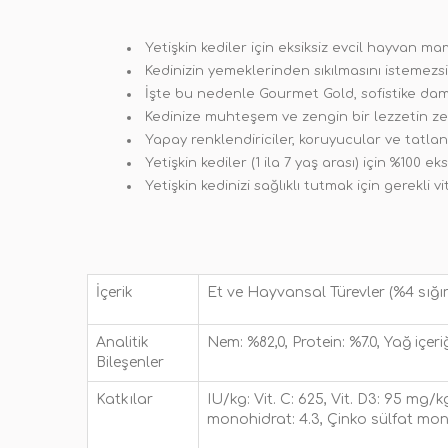
Yetişkin kediler için eksiksiz evcil hayvan ma
Kedinizin yemeklerinden sıkılmasını istemezs
İşte bu nedenle Gourmet Gold, sofistike damak 
Kedinize muhteşem ve zengin bir lezzetin zevki
Yapay renklendiriciler, koruyucular ve tatlan
Yetişkin kediler (1 ila 7 yaş arası) için %100 
Yetişkin kedinizi sağlıklı tutmak için gerekli 
İçerik
Et ve Hayvansal Türevler (%4 sığır et
Analitik
Nem: %82,0, Protein: %7.0, Yağ içeri
Bileşenler
Katkılar
IU/kg: Vit. C: 625, Vit. D3: 95
mg/kg
monohidrat: 4.3, Çinko sülfat mon