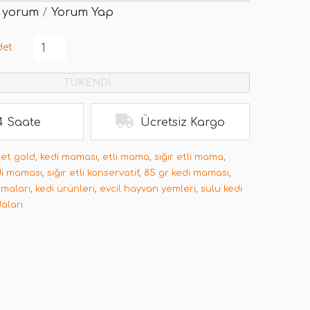
 yorum
/
Yorum Yap
det
TÜKENDİ
4 Saate
Ücretsiz Kargo
et gold
,
kedi maması
,
etli mama
,
sığır etli mama
,
di maması
,
sığır etli konservatif
,
85 gr kedi maması
,
amaları
,
kedi ürünleri
,
evcil hayvan yemleri
,
sulu kedi
daları