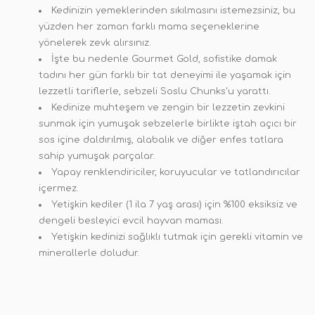
Kedinizin yemeklerinden sıkılmasını istemezsiniz, bu
yüzden her zaman farklı mama seçeneklerine
yönelerek zevk alırsınız.
İşte bu nedenle Gourmet Gold, sofistike damak
tadını her gün farklı bir tat deneyimi ile yaşamak için
lezzetli tariflerle, sebzeli Soslu Chunks'u yarattı.
Kedinize muhteşem ve zengin bir lezzetin zevkini
sunmak için yumuşak sebzelerle birlikte iştah açıcı bir
sos içine daldırılmış, alabalık ve diğer enfes tatlara
sahip yumuşak parçalar.
Yapay renklendiriciler, koruyucular ve tatlandırıcılar
içermez.
Yetişkin kediler (1 ila 7 yaş arası) için %100 eksiksiz ve
dengeli besleyici evcil hayvan maması.
Yetişkin kedinizi sağlıklı tutmak için gerekli vitamin ve
minerallerle doludur.