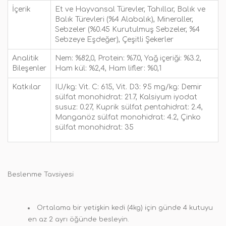
İçerik
Et ve Hayvansal Türevler, Tahıllar, Balık ve
Balık Türevleri (%4 Alabalık), Mineraller,
Sebzeler (%0.45 Kurutulmuş Sebzeler, %4
Sebzeye Eşdeğer), Çeşitli Şekerler
Analitik
Nem: %82,0, Protein: %7.0, Yağ içeriği: %3.2,
Bileşenler
Ham kül: %2,4, Ham lifler: %0,1
Katkılar
IU/kg: Vit. C: 615, Vit. D3: 95
mg/kg: Demir
sülfat monohidrat: 21.7, Kalsiyum iyodat
susuz: 0.27, Kuprik sülfat pentahidrat: 2.4,
Manganöz sülfat monohidrat: 4.2, Çinko
sülfat monohidrat: 35
Beslenme Tavsiyesi
Ortalama bir yetişkin kedi (4kg) için günde 4 kutuyu
en az 2 ayrı öğünde besleyin.