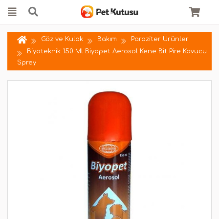
Göz ve Kulak
Bakım
Paraziter Ürünler
Biyoteknik 150 Ml Biyopet Aerosol Kene Bit Pire Kovucu
Sprey