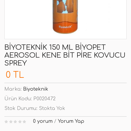
BIYOTEKNIK 150 ML BIYOPET
AEROSOL KENE BIT PIRE KOVUCU
SPREY
0 TL
Marka:
Biyoteknik
Ürün Kodu:
P0020472
Stok Durumu:
Stokta Yok
0 yorum
/
Yorum Yap