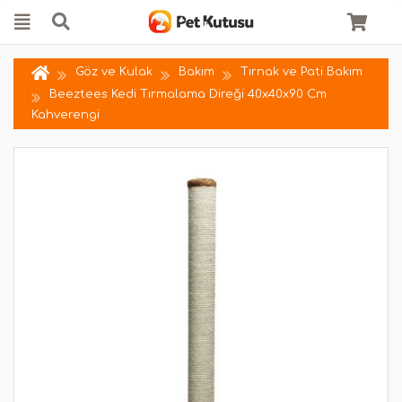
Göz ve Kulak
Bakım
Tırnak ve Pati Bakım
Beeztees Kedi Tırmalama Direği 40x40x90 Cm
Kahverengi