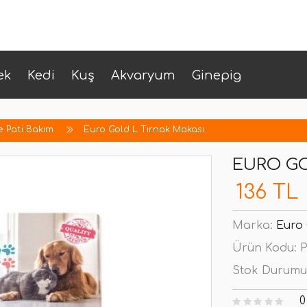
ek
Kedi
Kuş
Akvaryum
Ginepig
e Pati Bakım
Euro Gold L Tırnak Makası
EURO GO
136 TL
Marka:
Euro 
Ürün Kodu:
P
Stok Durumu
0