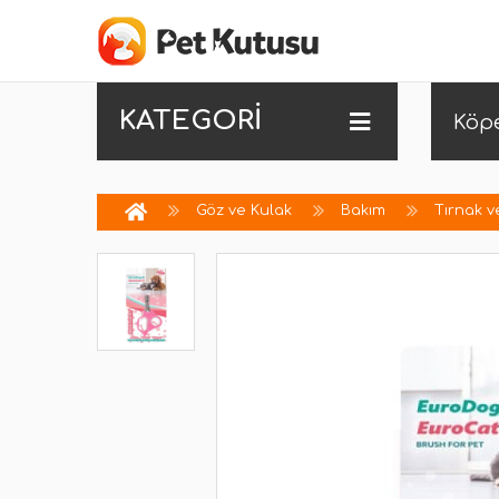
KATEGORİ
Köp
Göz ve Kulak
Bakım
Tırnak v