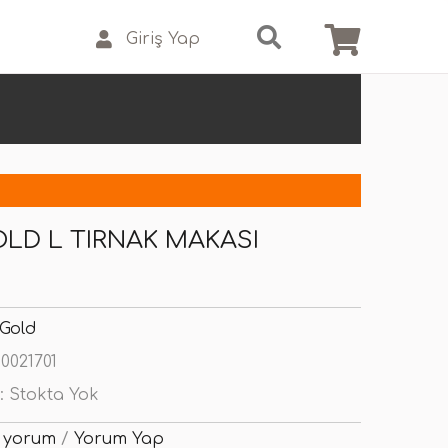
Giriş Yap
LD L TIRNAK MAKASI
Gold
0021701
:
Stokta Yok
 yorum
/
Yorum Yap