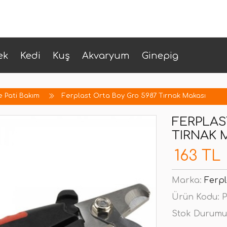
ek
Kedi
Kuş
Akvaryum
Ginepig
e Pati Bakım
Ferplast Orta Boy Gro 5987 Tırnak Makası
FERPLAS
TIRNAK 
163 TL
Marka:
Ferpl
Ürün Kodu:
P
Stok Durumu