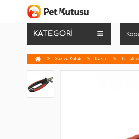
KATEGORİ
Köp
Göz ve Kulak
Bakım
Tırnak v