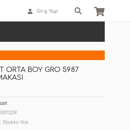
Giriş Yap
T ORTA BOY GRO 5987
MAKASI
ast
0011329
:
Stokta Yok