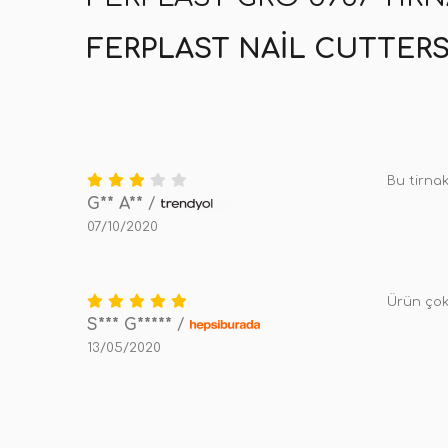
FERPLAST NAIL CUTTERS
Bu tirnak
G** A**
/
07/10/2020
Ürün çok 
S*** G*****
/
13/05/2020