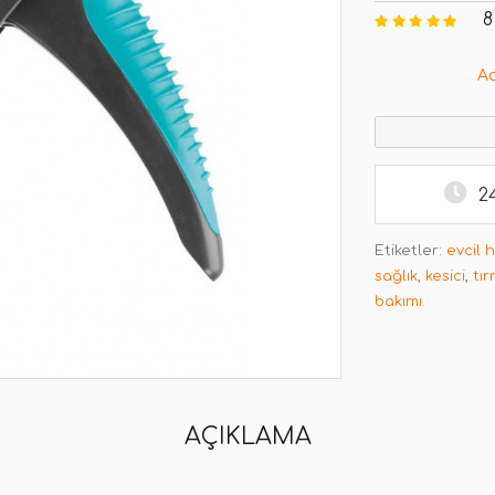
8
A
2
Etiketler:
evcil 
sağlık
,
kesici
,
tı
bakımı.
AÇIKLAMA