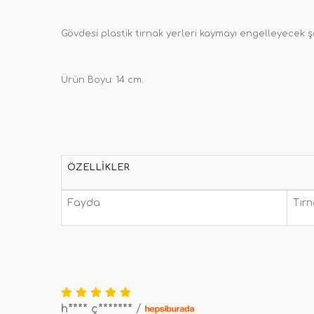
Gövdesi plastik tırnak yerleri kaymayı engelleyecek ş
Ürün Boyu: 14 cm.
ÖZELLIKLER
Fayda
Tırn
h**** ç*******
/