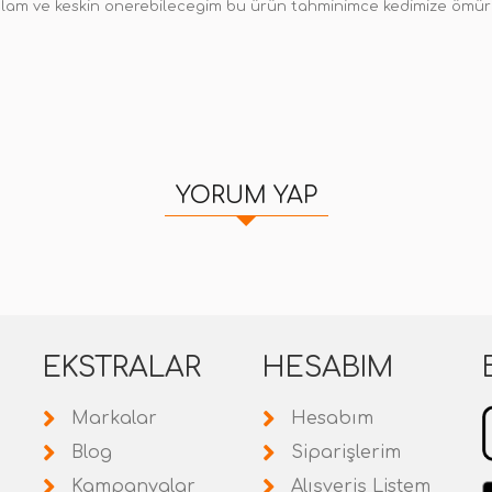
lam ve keskin onerebilecegim bu ürün tahminimce kedimize ömürl
YORUM YAP
EKSTRALAR
HESABIM
Markalar
Hesabım
Blog
Siparişlerim
Kampanyalar
Alışveriş Listem