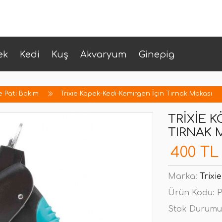
ek
Kedi
Kuş
Akvaryum
Ginepig
e Pati Bakım
Trixie Köpek-Kedi-Kemirgen İçin Tırnak Makası
TRIXIE 
TIRNAK 
400 TL
Marka:
Trixie
Ürün Kodu:
P
Stok Durumu