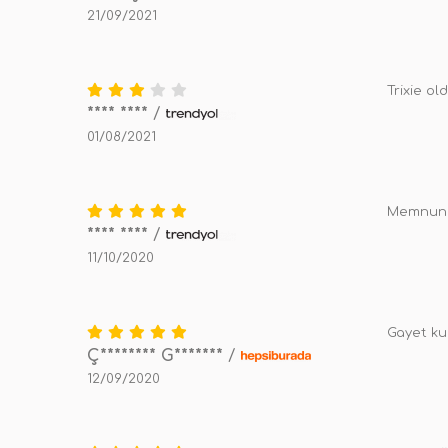
21/09/2021
Trixie ol
**** ****
/
01/08/2021
Memnunum
**** ****
/
11/10/2020
Gayet kul
Ç******** G*******
/
12/09/2020