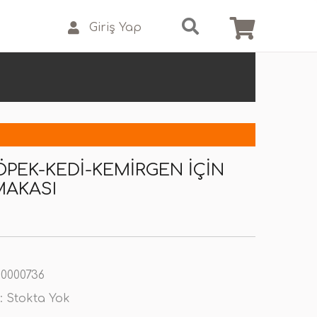
Giriş Yap
KÖPEK-KEDI-KEMIRGEN İÇIN
MAKASI
0000736
:
Stokta Yok