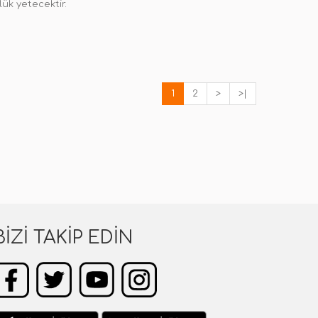
ük yetecektir.
1
2
>
>|
BIZI TAKIP EDIN