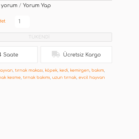
 yorum
/
Yorum Yap
det
TÜKENDİ
4 Saate
Ücretsiz Kargo
hayvan
,
tırnak makası
,
köpek
,
kedi
,
kemirgen
,
bakım
,
rnak kesme
,
tırnak bakımı
,
uzun tırnak
,
evcil hayvan