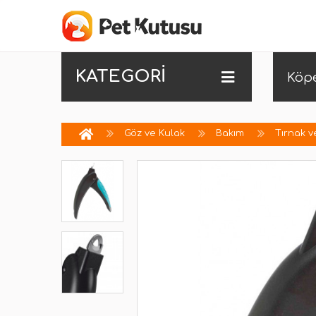
KATEGORİ
Köp
Göz ve Kulak
Bakım
Tırnak v