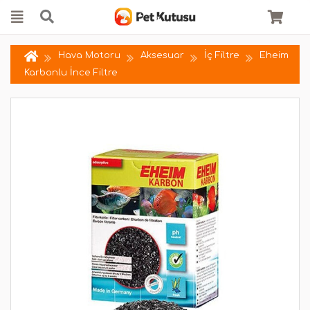
Hava Motoru
Aksesuar
İç Filtre
Eheim
Karbonlu İnce Filtre