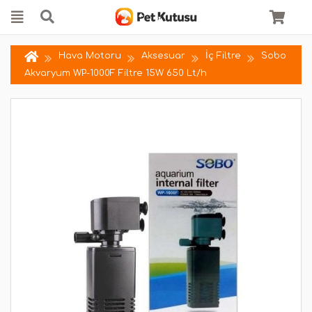
Hava Motoru
Aksesuar
İç Filtre
Sobo
Akvaryum WP-1000F Filtre 15W 650 Lt/h