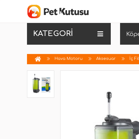
KATEGORİ
Köp
Hava Motoru
Aksesuar
İç Fi