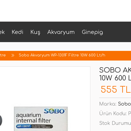
ek
Kedi
Kuş
Akvaryum
Ginepig
ltre
Sobo Akvaryum WP-1301F Filtre 10W 600 Lt/h
SOBO AK
10W 600 
555 TL
Marka:
Sobo
Ürün Kodu:
P
Stok Durumu