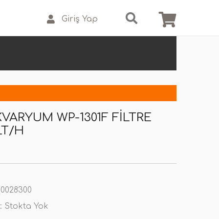
Giriş Yap
VARYUM WP-1301F FILTRE
LT/H
0028300
:
Stokta Yok