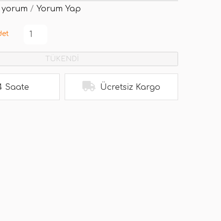
 yorum
/
Yorum Yap
det
TÜKENDİ
4 Saate
Ücretsiz Kargo