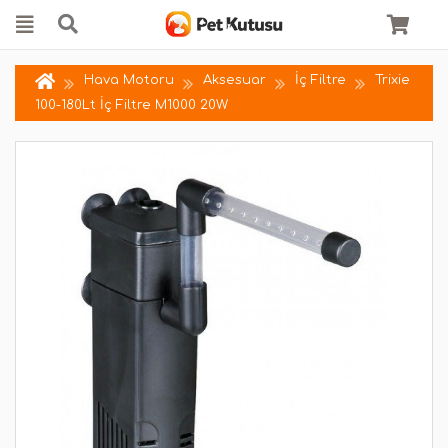
Hava Motoru
Aksesuar
İç Filtre
Trixie
100-180Lt İç Filtre M1000 20W