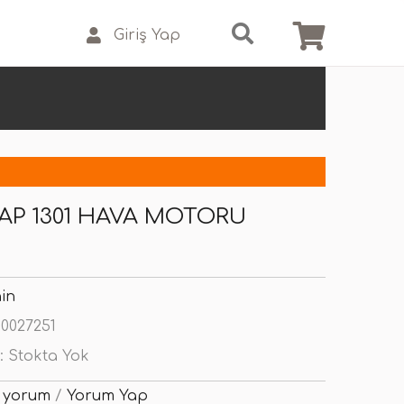
Giriş Yap
AP 1301 HAVA MOTORU
in
0027251
:
Stokta Yok
 yorum
/
Yorum Yap