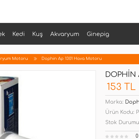
ek
Kedi
Kuş
Akvaryum
Ginepig
aryum Motoru
Dophin Ap 1301 Hava Motoru
DOPHIN 
153 TL
Marka:
Doph
Ürün Kodu:
P
Stok Durumu
0