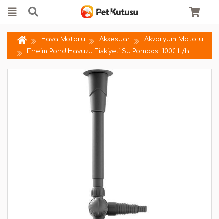
Hava Motoru
Aksesuar
Akvaryum Motoru
Eheim Pond Havuzu Fiskiyeli Su Pompası 1000 L/h