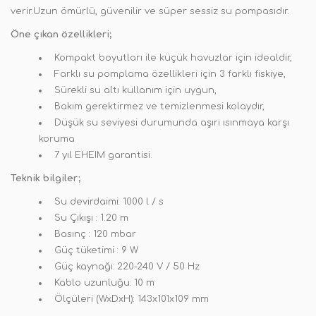
verir.Uzun ömürlü, güvenilir ve süper sessiz su pompasıdır.
Öne çıkan özellikleri;
Kompakt boyutları ile küçük havuzlar için idealdir,
Farklı su pomplama özellikleri için 3 farklı fiskiye,
Sürekli su altı kullanım için uygun,
Bakım gerektirmez ve temizlenmesi kolaydır,
Düşük su seviyesi durumunda aşırı ısınmaya karşı
koruma
7 yıl EHEIM garantisi.
Teknik bilgiler;
Su devirdaimi: 1000 l / s
Su Çıkışı : 1.20 m
Basınç : 120 mbar
Güç tüketimi : 9 W
Güç kaynağı: 220-240 V / 50 Hz
Kablo uzunluğu: 10 m
Ölçüleri (WxDxH): 143x101x109 mm