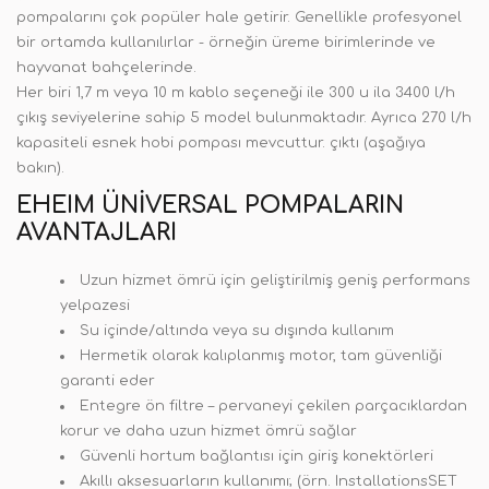
pompalarını çok popüler hale getirir. Genellikle profesyonel
bir ortamda kullanılırlar - örneğin üreme birimlerinde ve
hayvanat bahçelerinde.
Her biri 1,7 m veya 10 m kablo seçeneği ile 300 u ila 3400 l/h
çıkış seviyelerine sahip 5 model bulunmaktadır. Ayrıca 270 l/h
kapasiteli esnek hobi pompası mevcuttur. çıktı (aşağıya
bakın).
EHEIM ÜNIVERSAL POMPALARIN
AVANTAJLARI
Uzun hizmet ömrü için geliştirilmiş geniş performans
yelpazesi
Su içinde/altında veya su dışında kullanım
Hermetik olarak kalıplanmış motor, tam güvenliği
garanti eder
Entegre ön filtre – pervaneyi çekilen parçacıklardan
korur ve daha uzun hizmet ömrü sağlar
Güvenli hortum bağlantısı için giriş konektörleri
Akıllı aksesuarların kullanımı; (örn. InstallationsSET