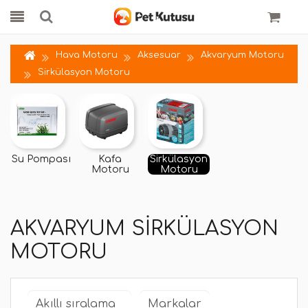
Hava Motoru
Aksesuar
Akvaryum Motoru
Sirkülasyon Motoru
Su Pompası
Kafa
Sirkülasyon
Motoru
Motoru
AKVARYUM SIRKÜLASYON
MOTORU