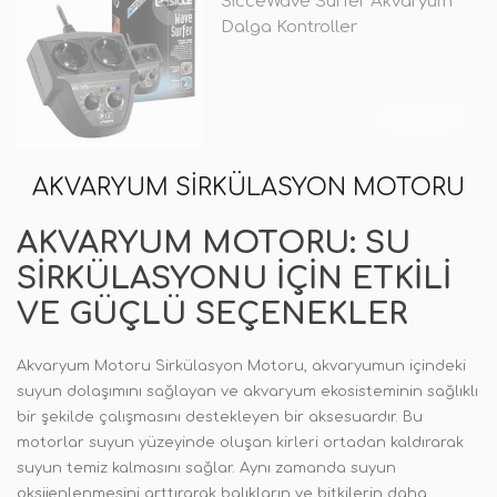
SicceWave Surfer Akvaryum
Dalga Kontroller
TÜKENDİ
AKVARYUM SIRKÜLASYON MOTORU
AKVARYUM MOTORU: SU
SIRKÜLASYONU İÇIN ETKILI
VE GÜÇLÜ SEÇENEKLER
Akvaryum Motoru Sirkülasyon Motoru, akvaryumun içindeki
suyun dolaşımını sağlayan ve akvaryum ekosisteminin sağlıklı
bir şekilde çalışmasını destekleyen bir aksesuardır. Bu
motorlar suyun yüzeyinde oluşan kirleri ortadan kaldırarak
suyun temiz kalmasını sağlar. Aynı zamanda suyun
oksijenlenmesini arttırarak balıkların ve bitkilerin daha