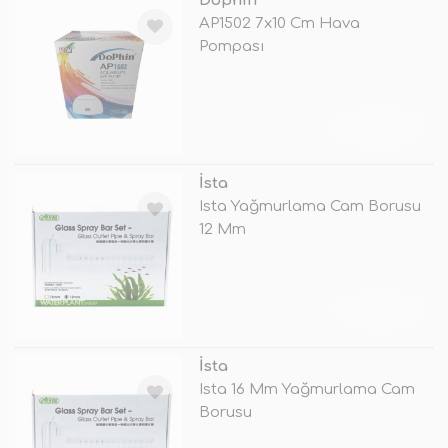
Dophin
AP1502 7x10 Cm Hava
Pompası
TÜKENDİ
İsta
Ista Yağmurlama Cam Borusu
12 Mm
TÜKENDİ
İsta
Ista 16 Mm Yağmurlama Cam
Borusu