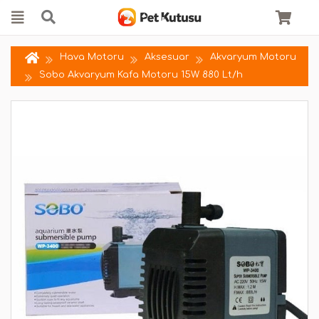
Hava Motoru
Aksesuar
Akvaryum Motoru
Sobo Akvaryum Kafa Motoru 15W 880 Lt/h