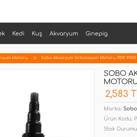
ek
Kedi
Kuş
Akvaryum
Ginepig
aryum Motoru
Sobo Akvaryum Sirkülasyon Motoru 70W 9000
SOBO A
MOTORU 
2,583 
Marka:
Sobo
Ürün Kodu:
P
Stok Durumu