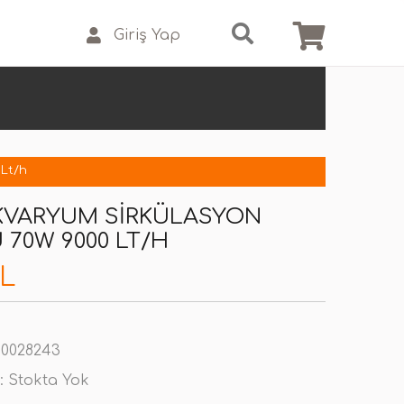
Giriş Yap
 Lt/h
KVARYUM SIRKÜLASYON
70W 9000 LT/H
TL
0028243
:
Stokta Yok