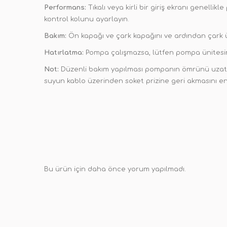
Performans:
Tıkalı veya kirli bir giriş ekranı genelli
kontrol kolunu ayarlayın.
Bakım:
Ön kapağı ve çark kapağını ve ardından çark ünit
Hatırlatma:
Pompa çalışmazsa, lütfen pompa ünitesin
Not:
Düzenli bakım yapılması pompanın ömrünü uzatabi
suyun kablo üzerinden soket prizine geri akmasını en
Bu ürün için daha önce yorum yapılmadı.