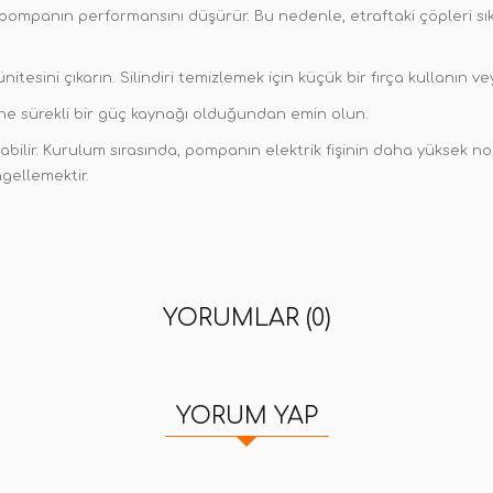
kle pompanın performansını düşürür. Bu nedenle, etraftaki çöpleri sık
esini çıkarın. Silindiri temizlemek için küçük bir fırça kullanın vey
e sürekli bir güç kaynağı olduğundan emin olun.
lir. Kurulum sırasında, pompanın elektrik fişinin daha yüksek nokt
gellemektir.
YORUMLAR (0)
YORUM YAP