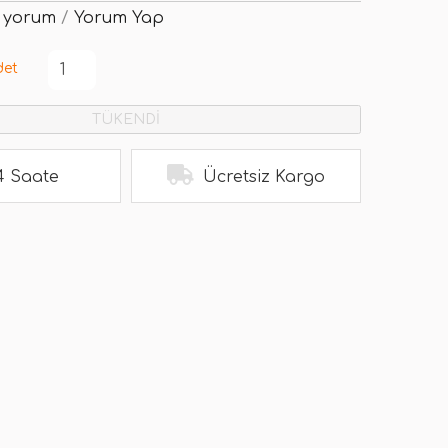
 yorum
/
Yorum Yap
det
TÜKENDİ
4 Saate
Ücretsiz Kargo