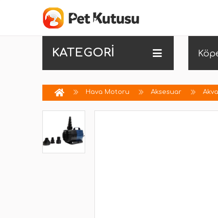
KATEGORİ
Köp
Hava Motoru
Aksesuar
Akv