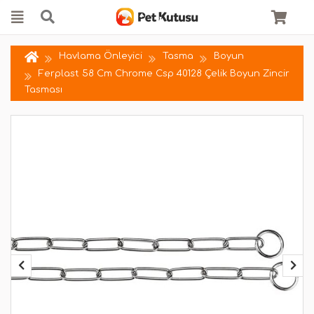
Havlama Önleyici
Tasma
Boyun
Ferplast 58 Cm Chrome Csp 40128 Çelik Boyun Zincir
Tasması