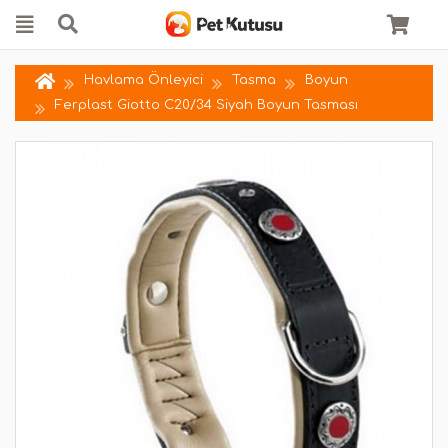
Havlama Önleyici
Tasma
Boyun
Ferplast Giotto C20/34 Siyah Boyun Tasması