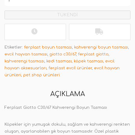
TÜKENDİ
Etiketler:
ferplast boyun tasması
,
kahverengi boyun tasması
,
evcil hayvan tasması
,
giotto c30/67
,
ferplast giotto
,
kahverengi tasması
,
kedi tasması
,
köpek tasması
,
evcil
hayvan aksesuarları
,
ferplast evcil ürünler
,
evcil hayvan
ürünleri
,
pet shop ürünleri.
AÇIKLAMA
Ferplast Giotto C30/67 Kahverengi Boyun Tasması
Köpekler için yumuşak dokulu, sağlam ve kahverengi renkten
oluşan, ayarlanabilen şık boyun tasmasıdır. Özel plastik