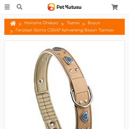
Havlama Önleyici
Tasma
Boyun
Ferplast Giotto C30/67 Kahverengi Boyun Tasması