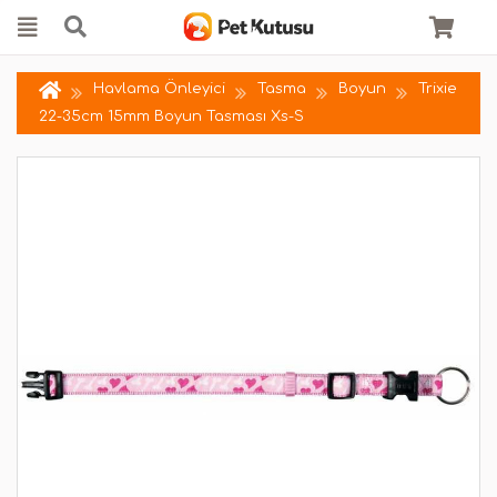
Havlama Önleyici
Tasma
Boyun
Trixie
22-35cm 15mm Boyun Tasması Xs-S