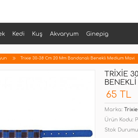
ek
Kedi
Kuş
Akvaryum
Ginepig
yun
Trixie 30-38 Cm 20 Mm Bandanalı Benekli Medium Mavi
TRIXIE 
BENEKLI
65 TL
Marka:
Trixie
Ürün Kodu:
P
Stok Durumu