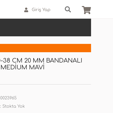
Giriş Yap
30-38 CM 20 MM BANDANALI
 MEDIUM MAVI
0023965
:
Stokta Yok