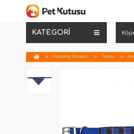
KATEGORİ
Köp
Havlama Önleyici
Tasma
Bo