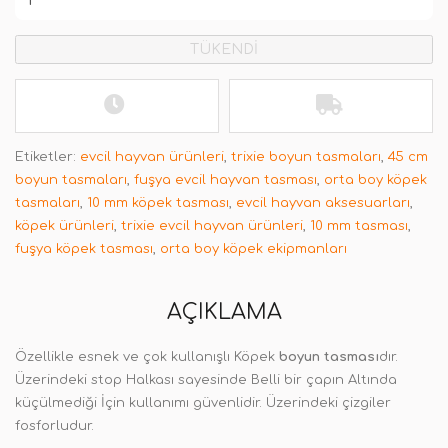
TÜKENDİ
Etiketler:
evcil hayvan ürünleri
,
trixie boyun tasmaları
,
45 cm
boyun tasmaları
,
fuşya evcil hayvan tasması
,
orta boy köpek
tasmaları
,
10 mm köpek tasması
,
evcil hayvan aksesuarları
,
köpek ürünleri
,
trixie evcil hayvan ürünleri
,
10 mm tasması
,
fuşya köpek tasması
,
orta boy köpek ekipmanları
AÇIKLAMA
Özellikle esnek ve çok kullanışlı Köpek
boyun tasması
dır.
Üzerindeki stop Halkası sayesinde Belli bir çapın Altında
küçülmediği İçin kullanımı güvenlidir. Üzerindeki çizgiler
fosforludur.