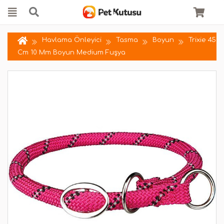
Havlama Önleyici
Tasma
Boyun
Trixie 45
Cm 10 Mm Boyun Medium Fuşya