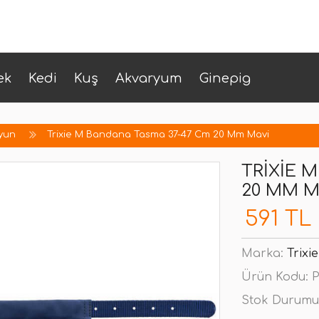
ek
Kedi
Kuş
Akvaryum
Ginepig
yun
Trixie M Bandana Tasma 37-47 Cm 20 Mm Mavi
TRIXIE 
20 MM M
591 TL
Marka:
Trixie
Ürün Kodu:
P
Stok Durumu