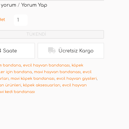
 yorum
/
Yorum Yap
det
TÜKENDİ
4 Saate
Ücretsiz Kargo
 m bandana
,
evcil hayvan bandanası
,
köpek
ler için bandana
,
mavi hayvan bandanası
,
evcil
rları
,
mavi köpek bandanası
,
evcil hayvan giysileri
,
van ürünleri
,
köpek aksesuarları
,
evcil hayvan
vi kedi bandanası