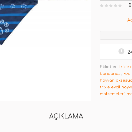
0
A
2
Etiketler:
trixie
bandanası
,
kedi
hayvan aksesua
trixie evcil hay
malzemeleri
,
ma
AÇIKLAMA