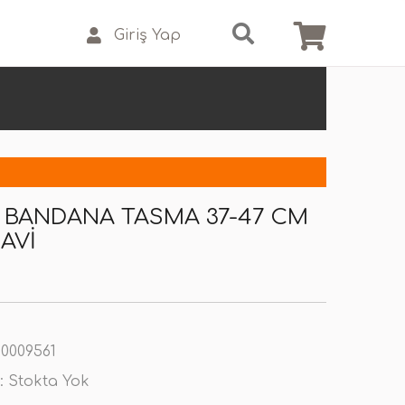
Giriş Yap
M BANDANA TASMA 37-47 CM
AVI
0009561
:
Stokta Yok