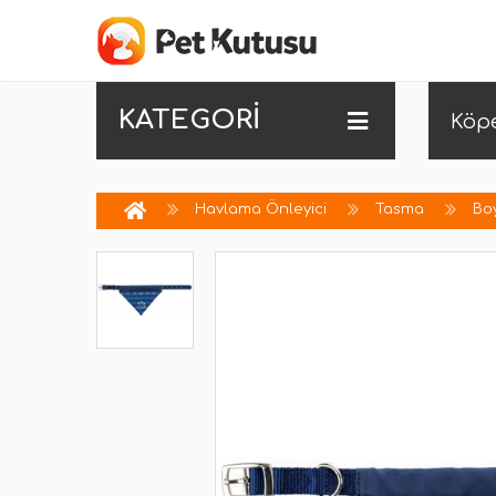
KATEGORİ
Köp
Havlama Önleyici
Tasma
Bo