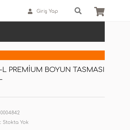
Giriş Yap
M-L PREMIUM BOYUN TASMASI
L
0004842
:
Stokta Yok