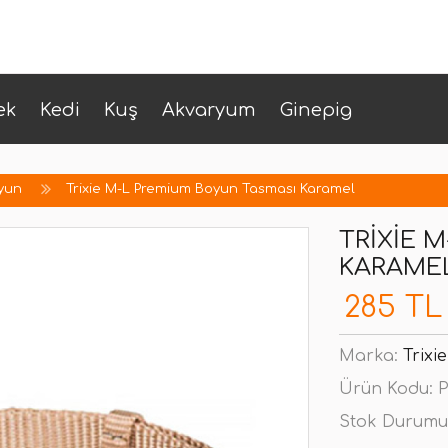
ek
Kedi
Kuş
Akvaryum
Ginepig
yun
Trixie M-L Premium Boyun Tasması Karamel
TRIXIE 
KARAME
285 TL
Marka:
Trixie
Ürün Kodu:
P
Stok Durumu