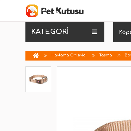
KATEGORİ
Köp
Havlama Önleyici
Tasma
Bo