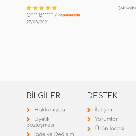
Çok kalit
Ö*** B*****
/
27/05/2021
BILGILER
DESTEK
Hakkımızda
İletişim
Üyelik
Yorumlar
Sözleşmesi
Ürün İadesi
İade ve Değişim