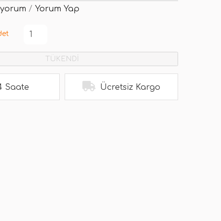
 yorum
/
Yorum Yap
det
TÜKENDİ
4 Saate
Ücretsiz Kargo