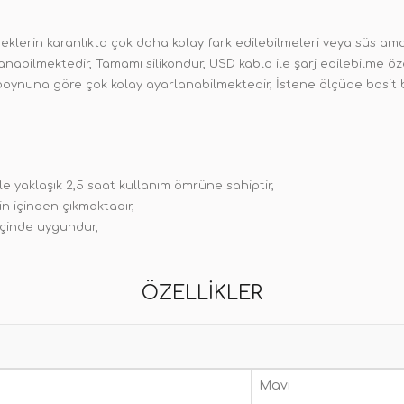
erin karanlıkta çok daha kolay fark edilebilmeleri veya süs amacı
anabilmektedir, Tamamı silikondur, USD kablo ile şarj edilebilme öz
 boynuna göre çok kolay ayarlanabilmektedir, İstene ölçüde basit 
ık ile yaklaşık 2,5 saat kullanım ömrüne sahiptir,
in içinden çıkmaktadır,
içinde uygundur,
ÖZELLIKLER
Mavi