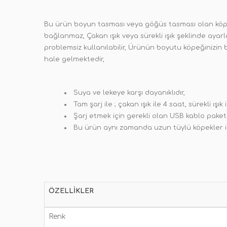
Bu ürün boyun tasması veya göğüs tasması olan köpekl
bağlanmaz, Çakan ışık veya sürekli ışık şeklinde ayarl
problemsiz kullanılabilir, Ürünün boyutu köpeğinizin
hale gelmektedir,
Suya ve lekeye karşı dayanıklıdır,
Tam şarj ile ; çakan ışık ile 4 saat, sürekli ış
Şarj etmek için gerekli olan USB kablo paket
Bu ürün aynı zamanda uzun tüylü köpekler 
ÖZELLIKLER
Renk