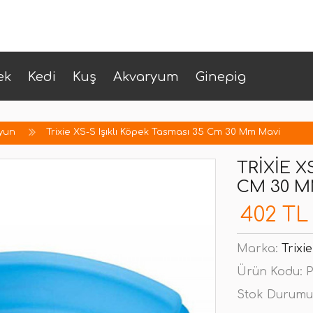
ek
Kedi
Kuş
Akvaryum
Ginepig
yun
Trixie XS-S Işıklı Köpek Tasması 35 Cm 30 Mm Mavi
TRIXIE X
CM 30 M
402 TL
Marka:
Trixie
Ürün Kodu:
P
Stok Durumu