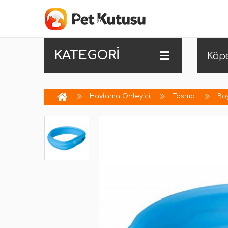
KATEGORİ
Köp
Havlama Önleyici
Tasma
Bo