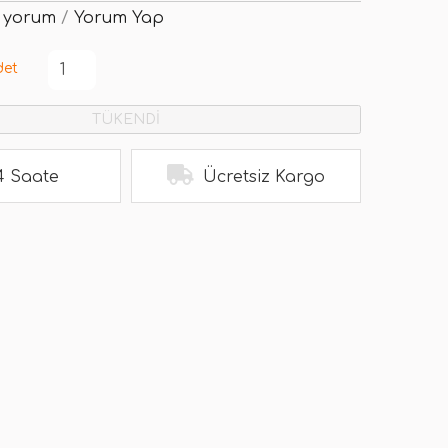
 yorum
/
Yorum Yap
det
TÜKENDİ
4 Saate
Ücretsiz Kargo